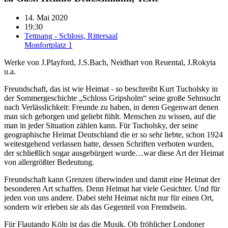
14. Mai 2020
19:30
Tettnang - Schloss, Rittersaal
Monfortplatz 1
Werke von J.Playford, J.S.Bach, Neidhart von Reuental, J.Rokyta
u.a.
Freundschaft, das ist wie Heimat - so beschreibt Kurt Tucholsky in
der Sommergeschichte „Schloss Gripsholm“ seine große Sehnsucht
nach Verlässlichkeit: Freunde zu haben, in deren Gegenwart denen
man sich geborgen und geliebt fühlt. Menschen zu wissen, auf die
man in jeder Situation zählen kann. Für Tucholsky, der seine
geographische Heimat Deutschland die er so sehr liebte, schon 1924
weitestgehend verlassen hatte, dessen Schriften verboten wurden,
der schließlich sogar ausgebürgert wurde…war diese Art der Heimat
von allergrößter Bedeutung.
Freundschaft kann Grenzen überwinden und damit eine Heimat der
besonderen Art schaffen. Denn Heimat hat viele Gesichter. Und für
jeden von uns andere. Dabei steht Heimat nicht nur für einen Ort,
sondern wir erleben sie als das Gegenteil von Fremdsein.
Für Flautando Köln ist das die Musik. Ob fröhlicher Londoner