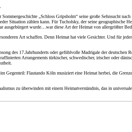
.
 der Sommergeschichte „Schloss Gripsholm“ seine große Sehnsucht nach
jeder Situation zählen kann. Für Tucholsky, der seine geographische He
sogar ausgebürgert wurde…war diese Art der Heimat von allergrößter Be
nderen Art schaffen. Denn Heimat hat viele Gesichter. Und für jeden 
nsong des 17.Jahrhunderts oder gefühlvolle Madrigale der deutschen Ren
 raffinierten Arrangements türkischer, schwedischer, irischer oder dänis
utheit.
 im Gegenteil: Flautando Köln musiziert eine Heimat herbei, die Gren
nalismus zu überwinden mit einem Heimatverständnis, das in universal