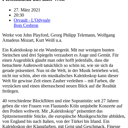
27. März 2021
20:30
Orvault - L'Odyssée
Bois Cesbron
Werke von John Playford, Georg Philipp Telemann, Wolfgang
Amadeus Mozart, Kurt Weill u.a.
Ein Kaleidoskop ist ein Wundergerät. Mit nur wenigen bunten
Steinchen und drei Spiegeln verzaubert es Auge und Gemüt. Für
einen Augenblick glaubt man oder hofft jedenfalls, dass die
betrachtete Außenwelt tatsächlich so schön ist, wie sie sich da
gerade präsentiert. Nun ist die Welt, in der Musik betrieben wird,
nicht nur schön, aber ein musikalisches Kaleidoskop kann dieser
Welt für gewisse Zeit einen Zauber verleihen – mit Farben, die
verzücken und einen überraschend neuen Blick auf die Realität
freilegen.
40 verschiedene Blockflöten und eine Sopranistin: seit 27 Jahren
geben die vier Frauen von Flautando Köln umjubelte Konzerte auf
den Podien weltweit. Mit „Kaleidoskop“ präsentiert das
Spitzenensemble Stücke, die europäische Musikgeschichte abbilden,
von England bis nach Italien, von der Türkei bis Irland. Ein
Kaleidoskop der Klangfarben, mit Geist und Geschmack, Finesse